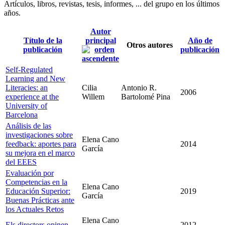
Artículos, libros, revistas, tesis, informes, ... del grupo en los últimos
años.
Autor
Título de la
principal
Año de
Otros autores
publicación
publicación
Self-Regulated
Learning and New
Literacies: an
Cilia
Antonio R.
2006
experience at the
Willem
Bartolomé Pina
University of
Barcelona
Análisis de las
investigaciones sobre
Elena Cano
feedback: aportes para
2014
García
su mejora en el marco
del EEES
Evaluación por
Competencias en la
Elena Cano
Educación Superior:
2019
García
Buenas Prácticas ante
los Actuales Retos
Elena Cano
Els directors opinen
2012