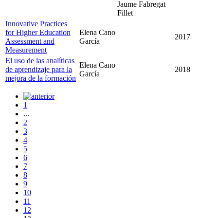
Jaume Fabregat
Fillet
Innovative Practices
for Higher Education
Elena Cano
2017
Assessment and
García
Measurement
El uso de las analíticas
Elena Cano
de aprendizaje para la
2018
García
mejora de la formación
1
...
2
3
4
5
6
7
8
9
10
11
12