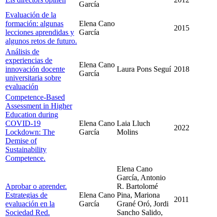
García
Evaluación de la
formación: algunas
Elena Cano
2015
lecciones aprendidas y
García
algunos retos de futuro.
Análisis de
experiencias de
Elena Cano
innovación docente
Laura Pons Seguí
2018
García
universitaria sobre
evaluación
Competence-Based
Assessment in Higher
Education during
COVID-19
Elena Cano
Laia Lluch
2022
Lockdown: The
García
Molins
Demise of
Sustainability
Competence.
Elena Cano
García, Antonio
Aprobar o aprender.
R. Bartolomé
Estrategias de
Elena Cano
Pina, Mariona
2011
evaluación en la
García
Grané Oró, Jordi
Sociedad Red.
Sancho Salido,