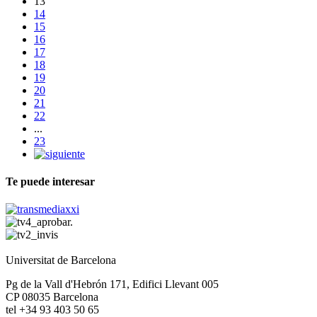
13
14
15
16
17
18
19
20
21
22
...
23
Te puede interesar
Universitat de Barcelona
Pg de la Vall d'Hebrón 171, Edifici Llevant 005
CP 08035 Barcelona
tel +34 93 403 50 65