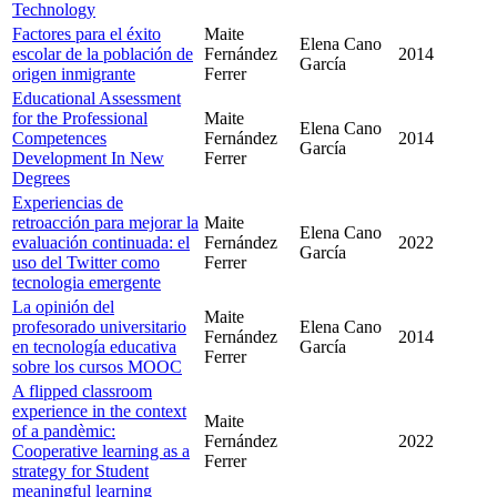
Technology
Factores para el éxito
Maite
Elena Cano
escolar de la población de
Fernández
2014
García
origen inmigrante
Ferrer
Educational Assessment
for the Professional
Maite
Elena Cano
Competences
Fernández
2014
García
Development In New
Ferrer
Degrees
Experiencias de
retroacción para mejorar la
Maite
Elena Cano
evaluación continuada: el
Fernández
2022
García
uso del Twitter como
Ferrer
tecnologia emergente
La opinión del
Maite
profesorado universitario
Elena Cano
Fernández
2014
en tecnología educativa
García
Ferrer
sobre los cursos MOOC
A flipped classroom
experience in the context
Maite
of a pandèmic:
Fernández
2022
Cooperative learning as a
Ferrer
strategy for Student
meaningful learning