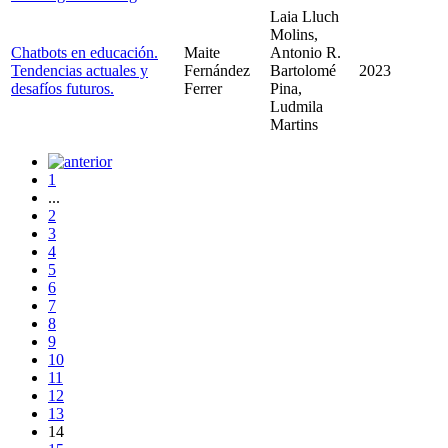
Laia Lluch
Molins,
Chatbots en educación.
Maite
Antonio R.
Tendencias actuales y
Fernández
Bartolomé
2023
desafíos futuros.
Ferrer
Pina,
Ludmila
Martins
1
...
2
3
4
5
6
7
8
9
10
11
12
13
14