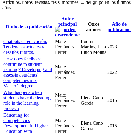
Artículos, libros, revistas, tesis, informes, ... del grupo en los últimos
años.
Autor
principal
Otros
Año de
Título de la publicación
autores
publicación
Chatbots en educación.
Maite
Ludmila
Tendencias actuales y
Fernández
Martins, Laia
2023
desafíos futuros.
Ferrer
Lluch Molins
How does feedback
contribute to student
Maite
learning? Developing and
Fernández
2022
assessing students’
Ferrer
competencies in a
Master’s degree.
What happens when
Maite
students have the leading
Elena Cano
Fernández
2015
role in the learning
García
Ferrer
process?
Educating for
Competencies
Maite
Elena Cano
Development in Higher
Fernández
2015
García
Education with
Ferrer