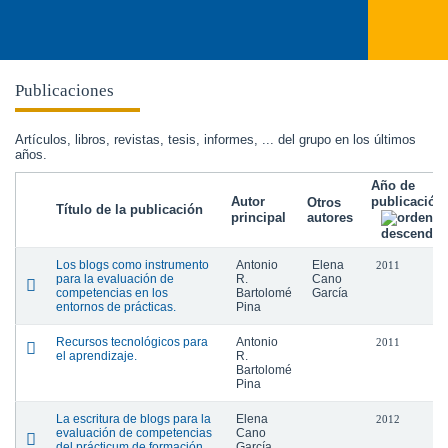
Publicaciones
Artículos, libros, revistas, tesis, informes, ... del grupo en los últimos
años.
Año de
Autor
publicación
Otros
Título de la publicación
principal
autores
Los blogs como instrumento
Antonio
Elena
2011
para la evaluación de
R.
Cano
competencias en los
Bartolomé
García
entornos de prácticas.
Pina
Recursos tecnológicos para
Antonio
2011
el aprendizaje.
R.
Bartolomé
Pina
La escritura de blogs para la
Elena
2012
evaluación de competencias
Cano
del prácticum de formación
García