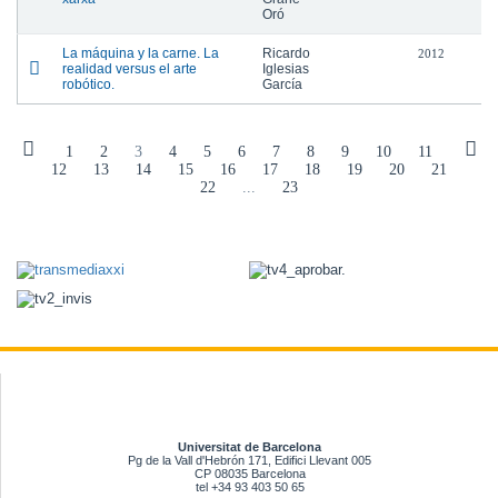
Oró
La máquina y la carne. La
Ricardo
2012
realidad versus el arte
Iglesias
robótico.
García
1
2
3
4
5
6
7
8
9
10
11
12
13
14
15
16
17
18
19
20
21
22
...
23
Universitat de Barcelona
Pg de la Vall d'Hebrón 171, Edifici Llevant 005
CP 08035 Barcelona
tel +34 93 403 50 65