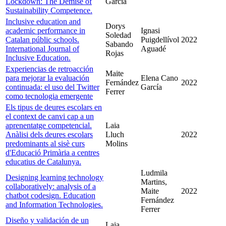
Lockdown: The Demise of
García
Sustainability Competence.
Inclusive education and
Dorys
academic performance in
Ignasi
Soledad
Catalan públic schools.
Puigdellívol
2022
Sabando
International Journal of
Aguadé
Rojas
Inclusive Education.
Experiencias de retroacción
Maite
para mejorar la evaluación
Elena Cano
Fernández
2022
continuada: el uso del Twitter
García
Ferrer
como tecnologia emergente
Els tipus de deures escolars en
el context de canvi cap a un
aprenentatge competencial.
Laia
Anàlisi dels deures escolars
Lluch
2022
predominants al sisè curs
Molins
d'Educació Primària a centres
educatius de Catalunya.
Ludmila
Designing learning technology
Martins,
collaboratively: analysis of a
Maite
2022
chatbot codesign. Education
Fernández
and Information Technologies.
Ferrer
Diseño y validación de un
Laia