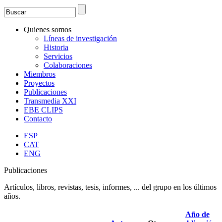
Search
Formulario de búsqueda
Quienes somos
Líneas de investigación
Historia
Servicios
Colaboraciones
Miembros
Proyectos
Publicaciones
Transmedia XXI
EBE CLIPS
Contacto
ESP
CAT
ENG
Publicaciones
Artículos, libros, revistas, tesis, informes, ... del grupo en los últimos
años.
Año de