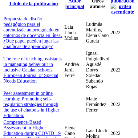
Autor
Otros
publicación
Título de la publicación
principal
autores
Propuesta de diseño
pedagógico para el
Ludmila
Laia
aprendizaje autorregulado en
Martins,
Lluch
2022
entornos de docencia en línea.
Elena Cano
Molins
¿Qué papel pueden jugar las
García
analíticas de aprendizaje?
Ignasi
The role of teaching assistants
Puigdellívol
in managing behaviour in
Andrea
Aguadé,
inclusive Catalan schools.
Jardí
Dorys
2022
European Journal of Special
Ferré
Soledad
Needs Education
Sabando
Rojas
Peer assessment in online
learning: Promoting self-
Maite
regulation strategies through
Fernández
2022
the use of chatbots in Higher
Ferrer
Education.
Competence-Based
Assessment in Higher
Elena
Laia Lluch
Education during COVID-19
Cano
2022
Molins