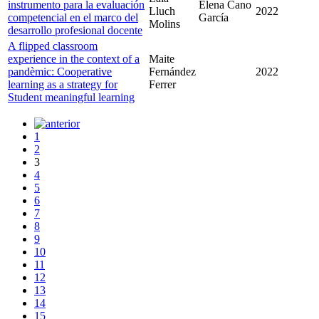
instrumento para la evaluación
Elena Cano
Lluch
2022
competencial en el marco del
García
Molins
desarrollo profesional docente
A flipped classroom
experience in the context of a
Maite
pandèmic: Cooperative
Fernández
2022
learning as a strategy for
Ferrer
Student meaningful learning
1
2
3
4
5
6
7
8
9
10
11
12
13
14
15