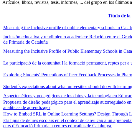
Artículos, libros, revistas, tesis, informes, ... del grupo en los últimos 
Título de la
Measuring the Inclusive profile of public elementary schools in Catal
Inclusión educativa y rendimiento académico: Relación entre el Grad
de Primaria de Cataluña
Measuring the Inclusive Profile of Public Elementary Schools in Cata
La participació de la comunitat I la formació permanent, reptes per a
Exploring Students’ Perceptions of Peer Feedback Processes in Phar
Student´s expectations about what univesities should do with learning
Aspectos éticos y pedagógicos de los datos y la tecnología en Educa
Propuesta de diseño pedagógico para el aprendizaje autorregulado en
analíticas de aprendizaje?
How to Embed SRL in Online Learning Settings? Design Through Le
Els tipus de deures escolars en el context de canvi cap a un aprenenta
curs d'Educació Primària a centres educatius de Catalunya.