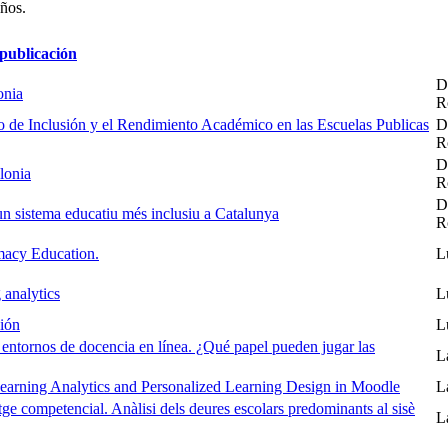
años.
 publicación
D
onia
R
o de Inclusión y el Rendimiento Académico en las Escuelas Publicas
D
R
D
lonia
R
D
 un sistema educatiu més inclusiu a Catalunya
R
macy Education.
L
 analytics
L
ción
L
 entornos de docencia en línea. ¿Qué papel pueden jugar las
L
arning Analytics and Personalized Learning Design in Moodle
L
tge competencial. Anàlisi dels deures escolars predominants al sisè
L