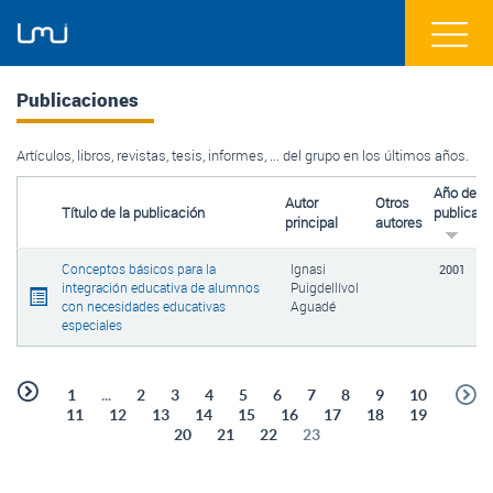
Publicaciones
Artículos, libros, revistas, tesis, informes, ... del grupo en los últimos años.
Año de
Autor
Otros
Título de la publicación
publicaci
principal
autores
Conceptos básicos para la
Ignasi
2001
integración educativa de alumnos
Puigdellívol
con necesidades educativas
Aguadé
especiales
1
...
2
3
4
5
6
7
8
9
10
11
12
13
14
15
16
17
18
19
20
21
22
23