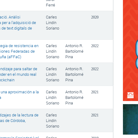
Ferré
ació. Anàlisi
Carles
2020
a per a l'adquisició de
Lindín
 de text digitals de
Soriano
egia de resistencia en
Carles
Antonio R.
2022
aciones Federadas de
Lindín
Bartolomé
luña (aFFaC)
Soriano
Pina
ndizaje para saltar de
Carles
Antonio R.
2022
ender en el mundo real
Lindín
Bartolomé
lockchain
Soriano
Pina
una aproximación a la
Carles
Antonio R.
2021
a
Lindín
Bartolomé
Soriano
Pina
izajes de la lectura de
Carles
2021
las de Córdoba,
Lindín
Soriano