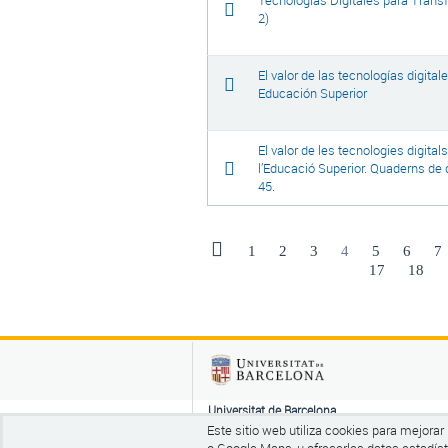
Tecnologías Digitales para Trans
2)
El valor de las tecnologías digital
Educación Superior
El valor de les tecnologies digitals
l’Educació Superior. Quaderns de 
45.
1
2
3
4
5
6
7
17
18
Universitat de Barcelona
Pg de la Vall d'Hebrón 171, Edifici Llevant 00
Este sitio web utiliza cookies para mejora
CP 08035 Barcelona