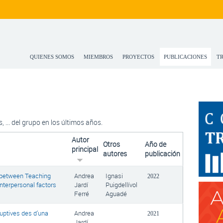
QUIENES SOMOS
MIEMBROS
PROYECTOS
PUBLICACIONES
T
s, ... del grupo en los últimos años.
Autor
Otros
Año de
principal
autores
publicación
s between Teaching
Andrea
Ignasi
2022
nterpersonal factors
Jardí
Puigdellívol
Ferré
Aguadé
uptives des d’una
Andrea
2021
Jardí