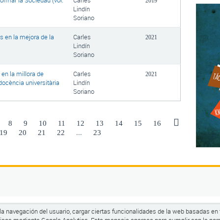
formar la Sociedad (vol.
Carles
2019
Lindín
Soriano
es en la mejora de la
Carles
2021
Lindín
Soriano
 en la millora de
Carles
2021
docència universitària
Lindín
Soriano
8
9
10
11
12
13
14
15
16
19
20
21
22
...
23
5
r la navegación del usuario, cargar ciertas funcionalidades de la web basadas en