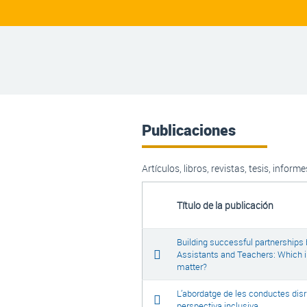
Publicaciones
Artículos, libros, revistas, tesis, informe
Título de la publicación
Building successful partnership
Assistants and Teachers: Which i
matter?
L’abordatge de les conductes disr
perspectiva inclusiva