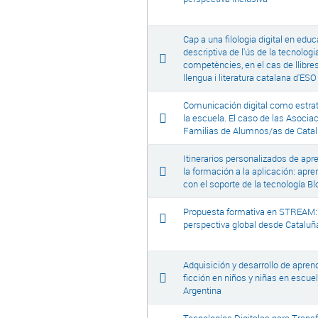
Cap a una filologia digital en educ
descriptiva de l'ús de la tecnologi
competències, en el cas de llibres
llengua i literatura catalana d'ESO
Comunicación digital como estrat
la escuela. El caso de las Asoci
Familias de Alumnos/as de Cata
Itinerarios personalizados de apre
la formación a la aplicación: apr
con el soporte de la tecnología B
Propuesta formativa en STREAM: 
perspectiva global desde Cataluñ
Adquisición y desarrollo de aprend
ficción en niños y niñas en escue
Argentina