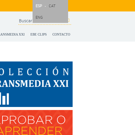
ESP
CAT
ENG
Search
Formulario de
búsqueda
RANSMEDIA XXI
EBE CLIPS
CONTACTO