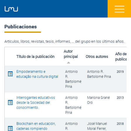
Publicaciones
Artículos, libros, revistas, tesis, informes, ... del grupo en los últimos años.
Autor
Año de
Título de la publicación
principal
Otros autores
publicaci
Empoderamento e
Antonio
Antonio R.
2019
educação na cultura digital
R.
Bartolomé Pina
Bartolomé
Pina
Interrogantes educativos
Antonio
Mariona Grané
2013
desde la Sociedad del
R.
Oró
conocimiento.
Bartolomé
Pina
Blockchain en educación,
Antonio
José Manuel
2018
cadenas rompiendo
R.
Moral Ferrer,