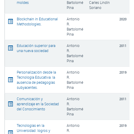
moldes
Bartolomé
Carles Lindín
Pina
Soriano
Blockchain in Educational
Antonio
2020
Methodologies.
R.
Bartolomé
Pina
Educación superior para
Antonio
2011
una nueva sociedad
R.
Bartolomé
Pina
Personalización desde la
Antonio
2019
Tecnología Educativa: la
R.
ausencia de pedagogías
Bartolomé
subyacentes.
Pina
Comunicación y
Antonio
2011
aprendizaje en la Sociedad
R.
del Conocimiento
Bartolomé
Pina
Tecnologías en la
Antonio
2019
Universidad: logros y
R.