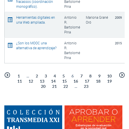
fracassos (coordinación
Bartolomé
monográfico).
Pina
Herramientas digitales en
Antonio
Mariona Grané
2009
una Web ampliada.
R.
Oró
Bartolomé
Pina
¿Son los MOOC una
Antonio
2015
alternativa de aprendizaje?
R.
Bartolomé
Pina
1
...
2
3
4
5
6
7
8
9
10
11
12
13
14
15
16
17
18
19
20
21
22
...
23