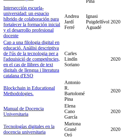
Pina
Intersección escuela-
universidad: un espacio
Andrea
Ignasi
híbrido de colaboración para
Jardí
Puigdellívol
2020
fortalecer la formación inicial
Ferré
Aguadé
y el desarrollo profesional
docente
Cap a una filologia digital en
educació. Anàlisi descriptiva
de l'ús de la tecnologia per a
Carles
l'adquisició de competències,
Lindín
2020
en el cas de llibres de text
Soriano
digitals de llengua i literatura
catalana d'ESO
Antonio
Blockchain in Educational
R.
2020
Methodologies.
Bartolomé
Pina
Elena
Manual de Docencia
Cano
2020
Universitaria
García
Mariona
Tecnologías digitales en la
Grané
2020
docencia universitaria
Oró