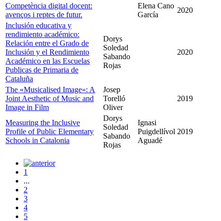
Competència digital docent:
Elena Cano
2020
avenços i reptes de futur.
García
Inclusión educativa y
rendimiento académico:
Dorys
Relación entre el Grado de
Soledad
Inclusión y el Rendimiento
2020
Sabando
Académico en las Escuelas
Rojas
Publicas de Primaria de
Cataluña
The «Musicalised Image»: A
Josep
Joint Aesthetic of Music and
Torelló
2019
Image in Film
Oliver
Dorys
Measuring the Inclusive
Ignasi
Soledad
Profile of Public Elementary
Puigdellívol
2019
Sabando
Schools in Catalonia
Aguadé
Rojas
1
...
2
3
4
5