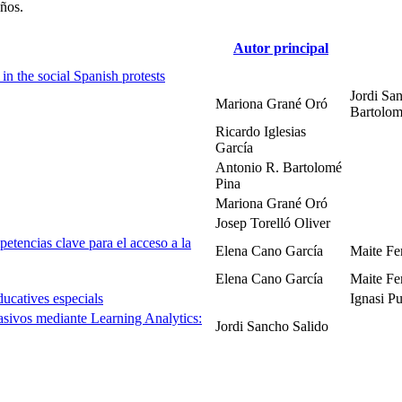
años.
Autor principal
in the social Spanish protests
Jordi Sa
Mariona Grané Oró
Bartolom
Ricardo Iglesias
García
Antonio R. Bartolomé
Pina
Mariona Grané Oró
Josep Torelló Oliver
petencias clave para el acceso a la
Elena Cano García
Maite Fe
Elena Cano García
Maite Fe
ducatives especials
Ignasi P
sivos mediante Learning Analytics:
Jordi Sancho Salido