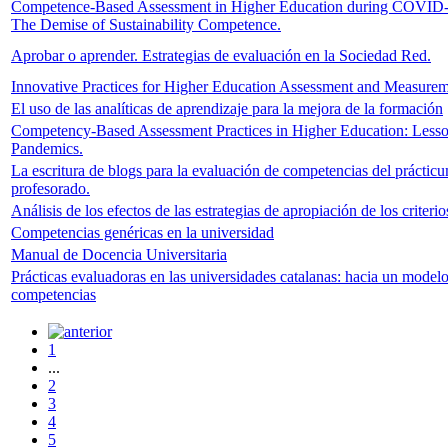
Competence-Based Assessment in Higher Education during COVID
The Demise of Sustainability Competence.
Aprobar o aprender. Estrategias de evaluación en la Sociedad Red.
Innovative Practices for Higher Education Assessment and Measure
El uso de las analíticas de aprendizaje para la mejora de la formación
Competency-Based Assessment Practices in Higher Education: Lesso
Pandemics.
La escritura de blogs para la evaluación de competencias del práctic
profesorado.
Análisis de los efectos de las estrategias de apropiación de los criterio
Competencias genéricas en la universidad
Manual de Docencia Universitaria
Prácticas evaluadoras en las universidades catalanas: hacia un model
competencias
1
...
2
3
4
5