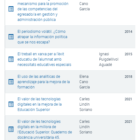
mecanismo para la promoción
Cano
de las competencias del
García
egresado/a en gestión y
administración pública
El periodismo volátil. ¿Cómo
2014
atrapar la información política
que se nos escapa?
El treball en xarxa per a l'èxit
Ignasi
2015
educatiu de l'alumnat amb
Puigdellívol
necessitats educatives especials
Aguadé
El uso de las analíticas de
Elena
2018
aprendizaje para la mejora de la
Cano
formación
García
El valor de las tecnologías
Carles
2021
digitales en la mejora de la
Lindín
Educación Superior
Soriano
El valor de les tecnologies
Carles
2021
digitals en la millora de
Lindín
l’Educació Superior. Quaderns de
Soriano
docència universitària 45.