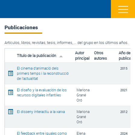
Publicaciones
Artículos, libros, revistas, tesis, informes, ... del grupo en los últimos años.
Autor
Otros
Año de
Título de la publicación
principal
autores
publicaci
El cinema d’animació dels
2015
primers temps i la reconstrucció
de l’actualitat
El diseño y la evaluación de los
Mariona
2021
recursos digitales infantiles
Grané
Oró
El disseny interactiu a la xarxa
Mariona
2012
Grané
Oró
El feedback entre iguales como
Elena
2024