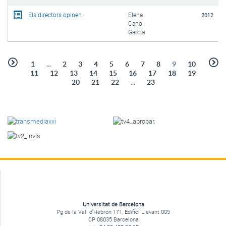
Els directors opinen
Elena
2012
Cano
García
1
...
2
3
4
5
6
7
8
9
10
11
12
13
14
15
16
17
18
19
20
21
22
...
23
Universitat de Barcelona
Pg de la Vall d'Hebrón 171, Edifici Llevant 005
CP 08035 Barcelona