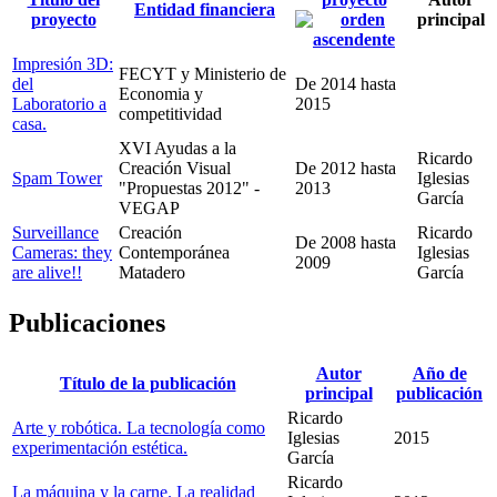
Entidad financiera
proyecto
principal
Impresión 3D:
FECYT y Ministerio de
del
De
2014
hasta
Economia y
Laboratorio a
2015
competitividad
casa.
XVI Ayudas a la
Ricardo
Creación Visual
De
2012
hasta
Spam Tower
Iglesias
"Propuestas 2012" -
2013
García
VEGAP
Surveillance
Creación
Ricardo
De
2008
hasta
Cameras: they
Contemporánea
Iglesias
2009
are alive!!
Matadero
García
Publicaciones
Autor
Año de
Título de la publicación
principal
publicación
Ricardo
Arte y robótica. La tecnología como
Iglesias
2015
experimentación estética.
García
Ricardo
La máquina y la carne. La realidad