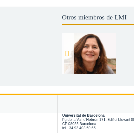
Otros miembros de LMI
ano
Marc Compte Pujol
Jaume Fabregat Fillet
Jos
Universitat de Barcelona
Pg de la Vall d'Hebrón 171, Edifici Llevant 
CP 08035 Barcelona
tel +34 93 403 50 65