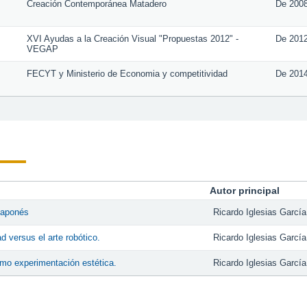
Creación Contemporánea Matadero
De
200
XVI Ayudas a la Creación Visual "Propuestas 2012" -
De
201
VEGAP
FECYT y Ministerio de Economia y competitividad
De
201
Autor principal
japonés
Ricardo Iglesias García
d versus el arte robótico.
Ricardo Iglesias García
omo experimentación estética.
Ricardo Iglesias García