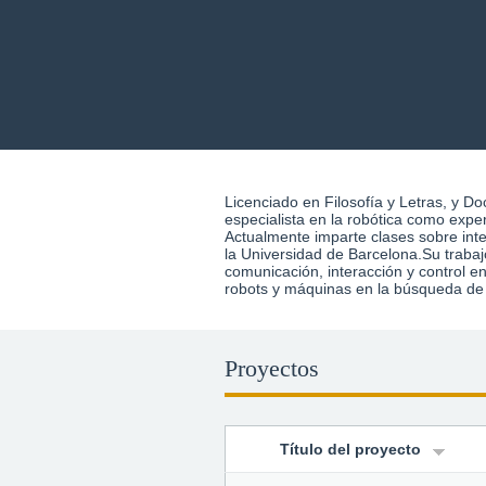
Licenciado en Filosofía y Letras, y Do
reactivas entre sistemas mecáni
especialista en la robótica como exper
participado en numerosas muestras d
Actualmente imparte clases sobre inte
internacionales, y ha recogidpo dive
la Universidad de Barcelona.Su trabaj
comunicación, interacción y control e
robots y máquinas en la búsqueda de 
Proyectos
Título del proyecto