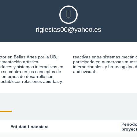
riglesias00@yahoo.es
ctor en Bellas Artes por la UB,
cos y sistemas humanos.Ha
imentación artística.
e arte nacionales e
rfaces y sistemas interactivos en
rsos premios en arte y creación
o se centra en los conceptos de
audiovisual.
n entornos de desarrollo con
establecer relaciones abiertas y
Periodo
Entidad financiera
proyec