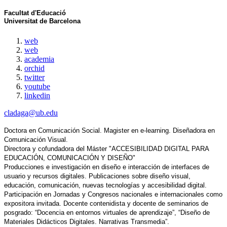
Facultat d'Educació
Universitat de Barcelona
web
web
academia
orchid
twitter
youtube
linkedin
cladaga@ub.edu
Doctora en Comunicación Social. Magister en e-learning. Diseñadora en
Comunicación Visual.
Directora y cofundadora del Máster "ACCESIBILIDAD DIGITAL PARA
EDUCACIÓN, COMUNICACIÓN Y DISEÑO"
Producciones e investigación en diseño e interacción de interfaces de
usuario y recursos digitales. Publicaciones sobre diseño visual,
educación, comunicación, nuevas tecnologías y accesibilidad digital.
Participación en Jornadas y Congresos nacionales e internacionales como
expositora invitada. Docente contenidista y docente de seminarios de
posgrado: “Docencia en entornos virtuales de aprendizaje”, “Diseño de
Materiales Didácticos Digitales. Narrativas Transmedia”.