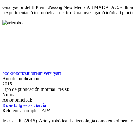
Guanyador del II Premi d'assaig New Media Art MADATAC, el llibre "Art
l'experimentació tecnològica artística. Una investigació teòrica i pràct
book
robotics
future
university
art
Año de publicación:
2015
Tipo de publicación (normal | tesis):
Normal
Autor principal:
Ricardo Iglesias García
Referencia completa APA:
Iglesias, R. (2015). Arte y robótica. La tecnología como experimentac