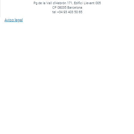
Pg de la Vall d'Hebrón 171, Edifici Llevant 005
CP 08035 Barcelona
tel +34 93 403 50 65
Aviso legal