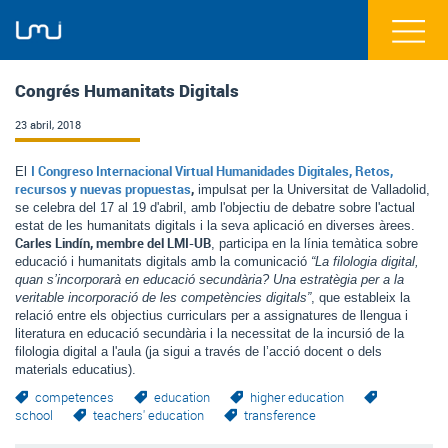
Congrés Humanitats Digitals
23 abril, 2018
I Congreso Internacional Virtual Humanidades Digitales, Retos, 
El 
recursos y nuevas propuestas
,
 impulsat per la Universitat de Valladolid, 
se celebra del 17 al 19 d'abril, amb l'objectiu de debatre sobre l'actual 
estat de les humanitats digitals i la seva aplicació en diverses àrees. 
Carles Lindín, membre del LMI-UB
, participa en la línia temàtica sobre 
educació i humanitats digitals amb la comunicació 
“La filologia digital, 
quan s’incorporarà en educació secundària? Una estratègia per a la 
veritable incorporació de les competències digitals”
, que estableix la 
relació entre els objectius curriculars per a assignatures de llengua i 
literatura en educació secundària i la necessitat de la incursió de la 
filologia digital a l'aula (ja sigui a través de l’acció docent o dels 
materials educatius).
competences
education
higher education
school
teachers' education
transference