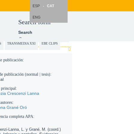
ESP
CAT
ENG
Search form
Search
S
TRANSMEDIA XXI
EBE CLIPS
e publicación:
de publicación (normal | tesis):
al
 principal:
ezia Crescenzi Lanna
 autores:
ona Grané Oró
encia completa APA:
enzi-Lanna, L. y Grané, M. (coord.)