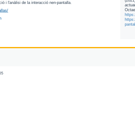
(2021
 i l'anàlisi de la interacció nen-pantalla.
actua
Octae
llas/
https
n
https:
pantal
005