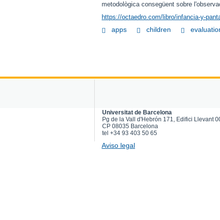
metodològica consegüent sobre l'observació
https://octaedro.com/libro/infancia-y-panta
apps
children
evaluatio
Universitat de Barcelona
Pg de la Vall d'Hebrón 171, Edifici Llevant 
CP 08035 Barcelona
tel +34 93 403 50 65
Aviso legal