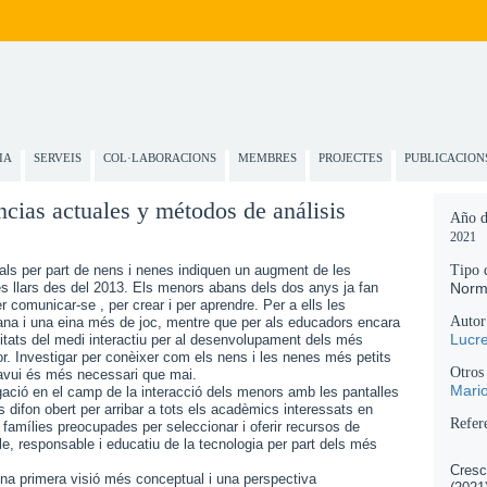
IA
SERVEIS
COL·LABORACIONS
MEMBRES
PROJECTES
PUBLICACION
ncias actuales y métodos de análisis
Año d
2021
itals per part de nens i nenes indiquen un augment de les
Tipo 
les llars des del 2013. Els menors abans dels dos anys ja fan
Norm
r comunicar-se , per crear i per aprendre. Per a ells les
Autor
iana i una eina més de joc, mentre que per als educadors encara
Lucr
litats del medi interactiu per al desenvolupament dels més
otor. Investigar per conèixer com els nens i les nenes més petits
Otros
 avui és més necessari que mai.
Mari
tigació en el camp de la interacció dels menors amb les pantalles
es difon obert per arribar a tots els acadèmics interessats en
Refer
famílies preocupades per seleccionar i oferir recursos de
le, responsable i educatiu de la tecnologia per part dels més
Cresc
 una primera visió més conceptual i una perspectiva