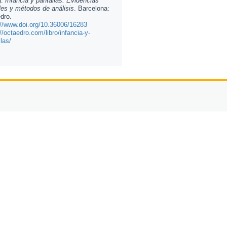
).
Infancia y pantallas. Evidencias
les y métodos de análisis
. Barcelona:
dro.
://www.doi.org/10.36006/16283
//octaedro.com/libro/infancia-y-
las/