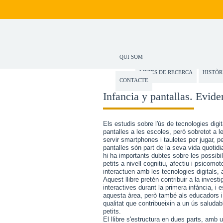
QUI SOM
LINIES DE RECERCA
HISTÒR
CONTACTE
Infancia y pantallas. Evide
Els estudis sobre l'ús de tecnologies dig
pantalles a les escoles, però sobretot a 
servir smartphones i tauletes per jugar, pe
pantalles són part de la seva vida quotid
hi ha importants dubtes sobre les possibi
petits a nivell cognitiu, afectiu i psicom
interactuen amb les tecnologies digitals,
Aquest llibre pretén contribuir a la inves
interactives durant la primera infància, i 
aquesta àrea, però també als educadors i 
qualitat que contribueixin a un ús saludab
petits.
El llibre s'estructura en dues parts, amb