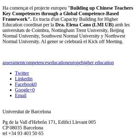
Ha començat el projecte europeu "
Building up Chinese Teachers
Key Competences through a Global Competence-Based
Framework".
Es tracta d'un Capacity Building for Higher
Education coordinat per la
Dra. Elena Cano (LMI UB)
amb les
universitats de Coimbra, Nottingham Trent University, Beijing
Normal University, Southwest Normal University y Northwest
Normal University. Al gener se celebrarà el Kick off Meeting.
assessment
competences
education
europe
higher education
Twitter
Linkedin
Facebook
0
Google+
0
Email
Universitat de Barcelona
Pg de la Vall d'Hebrón 171, Edifici Llevant 005
CP 08035 Barcelona
tel +34 93 403 50 65