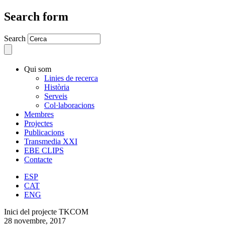
Search form
Search
Qui som
Linies de recerca
Història
Serveis
Col·laboracions
Membres
Projectes
Publicacions
Transmedia XXI
EBE CLIPS
Contacte
ESP
CAT
ENG
Inici del projecte TKCOM
28 novembre, 2017