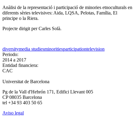
Anàlisi de la representació i participació de minories etnoculturals en
diferents sèries televisives: Aida, LQSA, Pelotas, Família, El
principe o la Riera.
Projecte dirigit per Carles Solà.
diversity
media studies
minorities
participation
television
Periodo:
2014
a
2017
Entidad financiera:
CAC
Universitat de Barcelona
Pg de la Vall d'Hebrón 171, Edifici Llevant 005
CP 08035 Barcelona
tel +34 93 403 50 65
Aviso legal