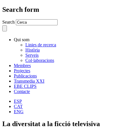
Search form
Search
Qui som
Linies de recerca
Història
Serveis
Col·laboracions
Membres
Projectes
Publicacions
Transmedia XXI
EBE CLIPS
Contacte
ESP
CAT
ENG
La diversitat a la ficció televisiva