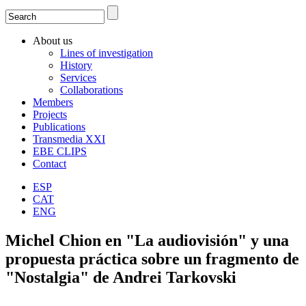
Search
Search form
About us
Lines of investigation
History
Services
Collaborations
Members
Projects
Publications
Transmedia XXI
EBE CLIPS
Contact
ESP
CAT
ENG
Michel Chion en "La audiovisión" y una
propuesta práctica sobre un fragmento de
"Nostalgia" de Andrei Tarkovski