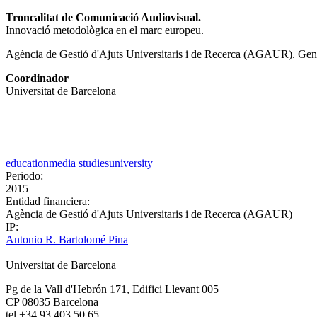
Troncalitat de Comunicació Audiovisual.
Innovació metodològica en el marc europeu.
Agència de Gestió d'Ajuts Universitaris i de Recerca (AGAUR). Gene
Coordinador
Universitat de Barcelona
education
media studies
university
Periodo:
2015
Entidad financiera:
Agència de Gestió d'Ajuts Universitaris i de Recerca (AGAUR)
IP:
Antonio R. Bartolomé Pina
Universitat de Barcelona
Pg de la Vall d'Hebrón 171, Edifici Llevant 005
CP 08035 Barcelona
tel +34 93 403 50 65