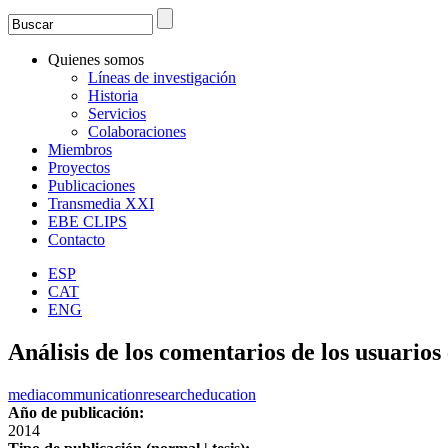
Search
Formulario de búsqueda
Quienes somos
Líneas de investigación
Historia
Servicios
Colaboraciones
Miembros
Proyectos
Publicaciones
Transmedia XXI
EBE CLIPS
Contacto
ESP
CAT
ENG
Análisis de los comentarios de los usuarios
media
communication
research
education
Año de publicación:
2014