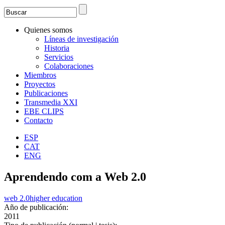
Search
Formulario de búsqueda
Quienes somos
Líneas de investigación
Historia
Servicios
Colaboraciones
Miembros
Proyectos
Publicaciones
Transmedia XXI
EBE CLIPS
Contacto
ESP
CAT
ENG
Aprendendo com a Web 2.0
web 2.0
higher education
Año de publicación:
2011