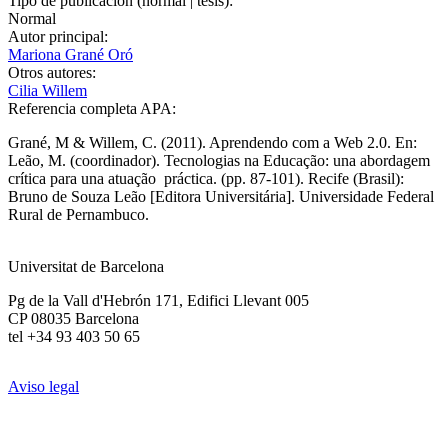
Tipo de publicación (normal | tesis):
Normal
Autor principal:
Mariona Grané Oró
Otros autores:
Cilia Willem
Referencia completa APA:
Grané, M & Willem, C. (2011). Aprendendo com a Web 2.0. En:
Leão, M. (coordinador). Tecnologias na Educação: una abordagem
crítica para una atuação práctica. (pp. 87-101). Recife (Brasil):
Bruno de Souza Leão [Editora Universitária]. Universidade Federal
Rural de Pernambuco.
Universitat de Barcelona
Pg de la Vall d'Hebrón 171, Edifici Llevant 005
CP 08035 Barcelona
tel +34 93 403 50 65
Aviso legal