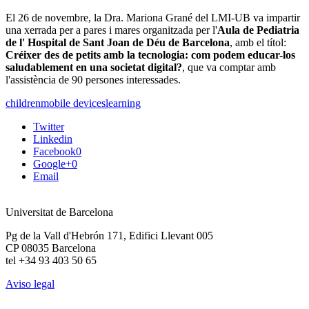
El 26 de novembre, la Dra. Mariona Grané del LMI-UB va impartir
una xerrada per a pares i mares organitzada per l'
Aula de Pediatria
de l' Hospital de Sant Joan de Déu de Barcelona
, amb el títol:
Créixer des de petits amb la tecnologia: com podem educar-los
saludablement en una societat digital?
, que va comptar amb
l'assistència de 90 persones interessades.
children
mobile devices
learning
Twitter
Linkedin
Facebook
0
Google+
0
Email
Universitat de Barcelona
Pg de la Vall d'Hebrón 171, Edifici Llevant 005
CP 08035 Barcelona
tel +34 93 403 50 65
Aviso legal