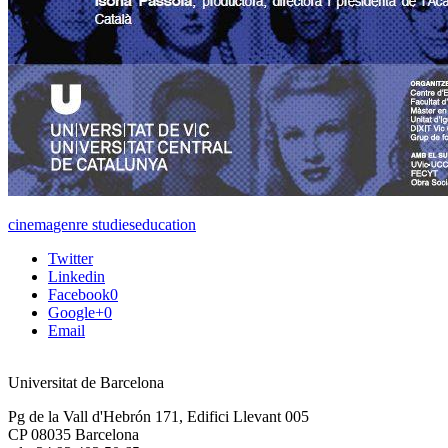
cinema
genre studies
education
Twitter
Linkedin
Facebook
0
Google+
0
Email
Universitat de Barcelona
Pg de la Vall d'Hebrón 171, Edifici Llevant 005
CP 08035 Barcelona