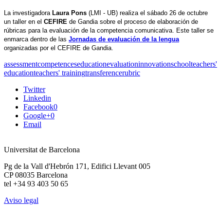
La investigadora
 Laura Pons
 (LMI - UB) realiza el sábado 26 de octubre 
un taller en el 
CEFIRE
 de Gandia sobre el proceso de elaboración de 
rúbricas para la evaluación de la competencia comunicativa. Este taller se 
enmarca dentro de las 
Jornadas de evaluación de la lengua
organizadas por el CEFIRE de Gandia. 
assessment
competences
education
evaluation
innovation
school
teachers'
education
teachers' training
transference
rubric
Twitter
Linkedin
Facebook
0
Google+
0
Email
Universitat de Barcelona
Pg de la Vall d'Hebrón 171, Edifici Llevant 005
CP 08035 Barcelona
tel +34 93 403 50 65
Aviso legal