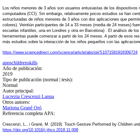
Los niños menores de 3 años son usuarios entusiastas de los dispositivos mó
computadora (CCI). Sin embargo, relativamente pocos estudios se han centrad
estructuradas de niños menores de 3 años con dos aplicaciones que permiten d
colores). Veintiún participantes de 14 a 33 meses (media de 24 meses) fuero
escuelas infantiles, una en Londres y otra en Barcelona) . El análisis de l
herramientas puede comenzar a partir de los 24 meses. A partir de esos resu
más estudios sobre la interacción de los niños pequeños con las aplicaciones
https://www.sciencedirect.com/science/article/abs/pii/S1071581918306724
apps
children
skills
Año de publicación:
2019
Tipo de publicación (normal | tesis):
Normal
Autor principal:
Lucrezia Crescenzi Lanna
Otros autores:
Mariona Grané Oró
Referencia completa APA:
Crescenzi, L., i Grané, M. (2019). Touch Gesture Performed by Children un
https://doi.org/10.1016/j.ijhcs.2018.11.008