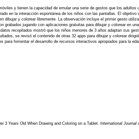
viles y tienen la capacidad de emular una serie de gestos que los adultos usan
o en la interacción espontánea de los niños con las pantallas. El objetivo d
ibujar y colorear libremente. La observación incluye el primer gesto utilizado
n grabados jugando con aplicaciones gratuitas para dibujar y colorear en una
os datos recopilados mostró que los niños menores de 3 años adaptan sus gesto
ltados, se revisó el contenido de otras 32 apps para dibujar y colorear dirigi
 para fomentar el desarrollo de recursos interactivos apropiados para la edad
der 3 Years Old When Drawing and Coloring on a Tablet.
International Journa