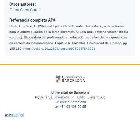
Otros autores:
Elena Cano García
Referencia completa APA:
Lluch, L. i Cano, E. (2021). «El portafolios docente: Una estrategia de reflexión 
para la autorregulación de la tarea docente». A: Zoia Bozu i Milena Alcocer Tocora 
(coords.). El portafolio del profesorado en educación superior: Uso y experiencias 
en el contexto iberoamericano. Capítulo 6. Colombia: Universidad del Rosario, pp. 
155-180. 
https://doi.org/10.12804/urosario9789587846751
Universitat de Barcelona
Pg de la Vall d'Hebrón 171, Edifici Llevant 005
CP 08035 Barcelona
tel +34 93 403 50 65
Aviso legal