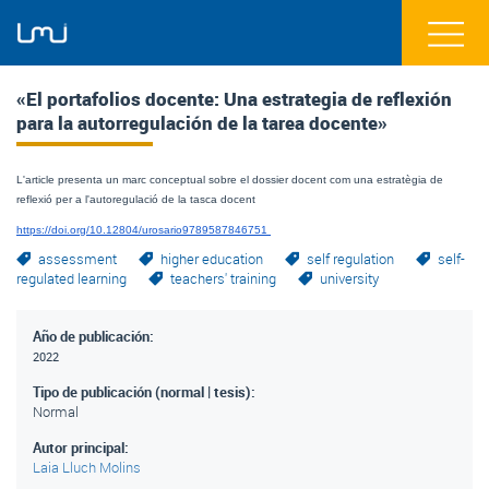
«El portafolios docente: Una estrategia de reflexión
para la autorregulación de la tarea docente»
L'article presenta un marc conceptual sobre el dossier docent com una estratègia de 
reflexió per a l'autoregulació de la tasca docent
https://doi.org/10.12804/urosario9789587846751 
assessment
higher education
self regulation
self-
regulated learning
teachers' training
university
Año de publicación:
2022
Tipo de publicación (normal | tesis):
Normal
Autor principal:
Laia Lluch Molins