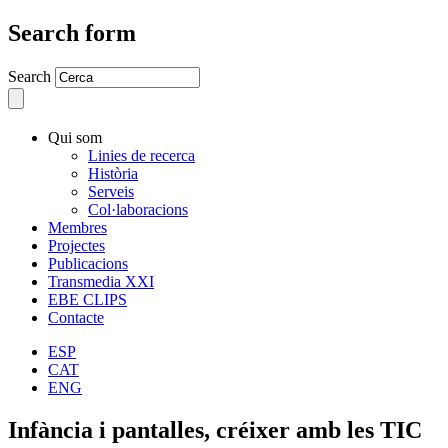
Search form
Search
Qui som
Linies de recerca
Història
Serveis
Col·laboracions
Membres
Projectes
Publicacions
Transmedia XXI
EBE CLIPS
Contacte
ESP
CAT
ENG
Infància i pantalles, créixer amb les TIC