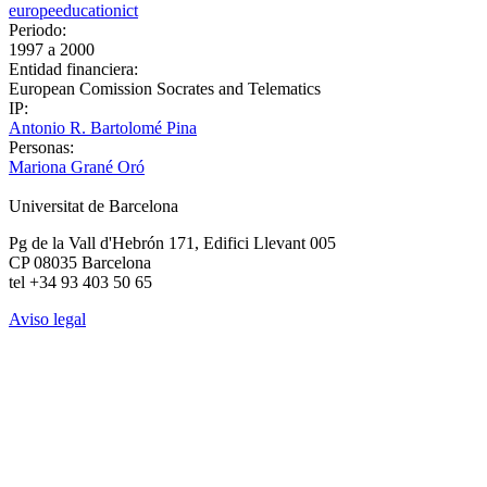
europe
education
ict
Periodo:
1997
a
2000
Entidad financiera:
European Comission Socrates and Telematics
IP:
Antonio R. Bartolomé Pina
Personas:
Mariona Grané Oró
Universitat de Barcelona
Pg de la Vall d'Hebrón 171, Edifici Llevant 005
CP 08035 Barcelona
tel +34 93 403 50 65
Aviso legal