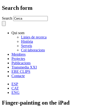
Search form
Search
Qui som
Linies de recerca
Història
Serveis
Col·laboracions
Membres
Projectes
Publicacions
Transmedia XXI
EBE CLIPS
Contacte
ESP
CAT
ENG
Finger-painting on the iPad