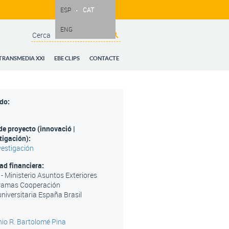
ESP
CAT
ENG
Search
Search form
TRANSMEDIA XXI
EBE CLIPS
CONTACTE
odo:
de proyecto (innovació |
tigación):
vestigación
ad financiera:
- Ministerio Asuntos Exteriores
ramas Cooperación
universitaria España Brasil
io R. Bartolomé Pina