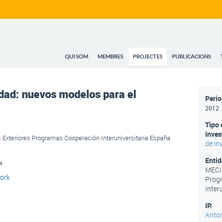
QUI SOM
MEMBRES
PROJECTES
PUBLICACIONS
idad: nuevos modelos para el
Peri
2012
Tipo 
inves
s Exteriores Programas Cooperación Interuniversitaria España
de in
Entid
na
MECI 
ork
Prog
Inter
IP:
Anton