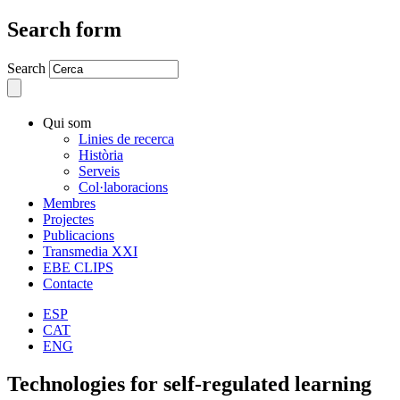
Search form
Search
Qui som
Linies de recerca
Història
Serveis
Col·laboracions
Membres
Projectes
Publicacions
Transmedia XXI
EBE CLIPS
Contacte
ESP
CAT
ENG
Technologies for self-regulated learning