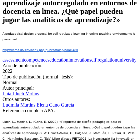
aprendizaje autorregulado en entornos de
docencia en línea. ¿Qué papel pueden
jugar las analíticas de aprendizaje?»
A pedagogical design proposal for self-regulated learning in online teaching environments is 
presented.
http://llibres.urv.cat/index.php/purv/catalog/book/486
assessment
competences
education
innovation
self regulation
university
Año de publicación:
2022
Tipo de publicación (normal | tesis):
Normal
Autor principal:
Laia Lluch Molins
Otros autores:
Ludmila Martins
Elena Cano García
Referencia completa APA:
Lluch, L., Martins, L. i Cano, E. (2022). «Propuesta de diseño pedagógico para el 
aprendizaje autorregulado en entornos de docencia en línea. ¿Qué papel pueden jugar las 
analíticas de aprendizaje?». A: Grimalt-Álvaro, C., Holgado, J., Marqués, L., Palau, R., Valls, 
C., Hernández-Escolano, C. (Eds) Llibre d’actes FIET2021: La investigació i la innovació en 