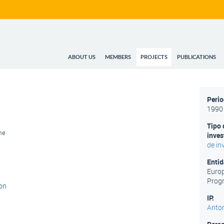
ABOUT US
MEMBERS
PROJECTS
PUBLICATIONS
Peri
1990
Tipo 
me
inves
de in
Entid
Euro
Prog
on
IP:
Anton