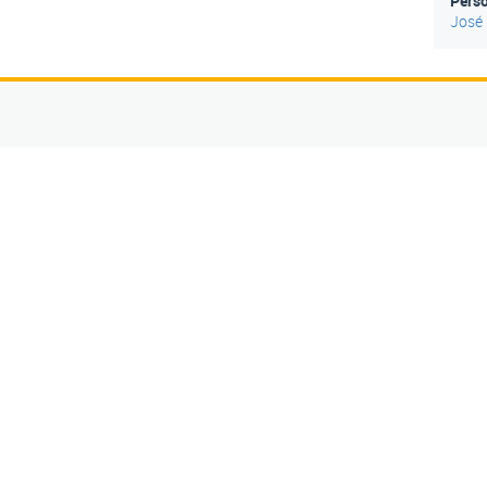
Pers
José 
5