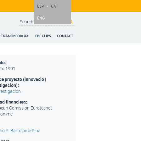
ESP
CAT
ENG
Search
Search form
TRANSMEDIA XXI
EBE CLIPS
CONTACT
odo:
to
1991
de proyecto (innovació |
tigación):
vestigación
ad financiera:
pean Comission Eurotecnet
ramme
io R. Bartolomé Pina