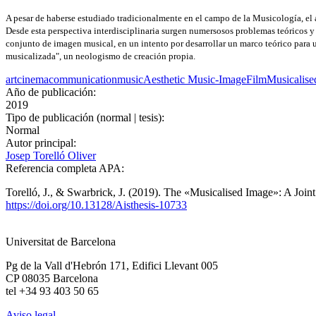
A pesar de haberse estudiado tradicionalmente en el campo de la Musicología, el a
Desde esta perspectiva interdisciplinaria surgen numersosos problemas teóricos y 
conjunto de imagen musical, en un intento por desarrollar un marco teórico para
musicalizada", un neologismo de creación propia.
art
cinema
communication
music
Aesthetic Music-Image
Film
Musicalise
Año de publicación:
2019
Tipo de publicación (normal | tesis):
Normal
Autor principal:
Josep Torelló Oliver
Referencia completa APA:
Torelló, J., & Swarbrick, J. (2019). The «Musicalised Image»: A Joint
https://doi.org/10.13128/Aisthesis-10733
Universitat de Barcelona
Pg de la Vall d'Hebrón 171, Edifici Llevant 005
CP 08035 Barcelona
tel +34 93 403 50 65
Aviso legal