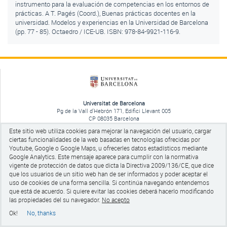
instrumento para la evaluación de competencias en los entornos de
prácticas. A T. Pagés (Coord.), Buenas prácticas docentes en la
universidad. Modelos y experiencias en la Universidad de Barcelona
(pp. 77 - 85). Octaedro / ICE-UB. ISBN: 978-84-9921-116-9.
Universitat de Barcelona
Pg de la Vall d'Hebrón 171, Edifici Llevant 005
CP 08035 Barcelona
tel +34 93 403 50 65
Este sitio web utiliza cookies para mejorar la navegación del usuario, cargar
Aviso legal
ciertas funcionalidades de la web basadas en tecnologías ofrecidas por
Youtube, Google o Google Maps, u ofrecerles datos estadísticos mediante
Google Analytics.
Este mensaje aparece para cumplir con la normativa
vigente de protección de datos que dicta la Directiva 2009/136/CE, que dice
que los usuarios de un sitio web han de ser informados y poder aceptar el
uso de cookies de una forma sencilla. Si continúa navegando entendemos
que está de acuerdo. Si quiere evitar las cookies
deberá hacerlo modificando
las propiedades del su navegador.
No acepto
Ok!
No, thanks