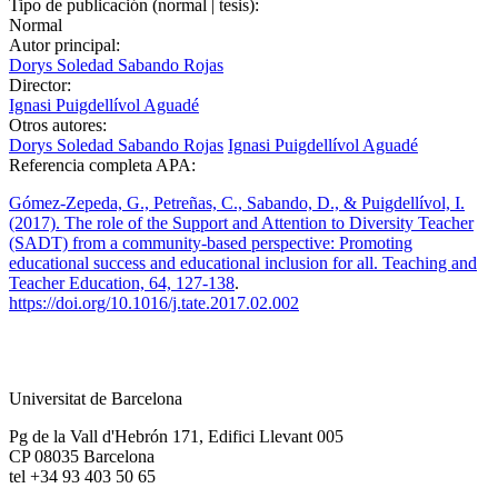
Tipo de publicación (normal | tesis):
Normal
Autor principal:
Dorys Soledad Sabando Rojas
Director:
Ignasi Puigdellívol Aguadé
Otros autores:
Dorys Soledad Sabando Rojas
Ignasi Puigdellívol Aguadé
Referencia completa APA:
Gómez-Zepeda, G., Petreñas, C., Sabando, D., & Puigdellívol, I.
(2017). The role of the Support and Attention to Diversity Teacher
(SADT) from a community-based perspective: Promoting
educational success and educational inclusion for all. Teaching and
Teacher Education, 64, 127-138
.
https://doi.org/10.1016/j.tate.2017.02.002
Universitat de Barcelona
Pg de la Vall d'Hebrón 171, Edifici Llevant 005
CP 08035 Barcelona
tel +34 93 403 50 65