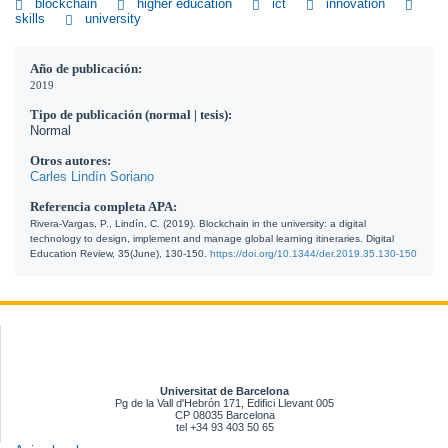
blockchain
higher education
ict
innovation
skills
university
Año de publicación:
2019
Tipo de publicación (normal | tesis):
Normal
Otros autores:
Carles Lindín Soriano
Referencia completa APA:
Rivera-Vargas, P., Lindín, C. (2019). Blockchain in the university: a digital 
technology to design, implement and manage global learning itineraries. Digital 
Education Review, 35(June), 130-150. 
https://doi.org/10.1344/der.2019.35.130-150
Universitat de Barcelona
Pg de la Vall d'Hebrón 171, Edifici Llevant 005
CP 08035 Barcelona
tel +34 93 403 50 65