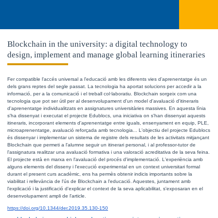
Blockchain in the university: a digital technology to
design, implement and manage global learning itineraries
Fer compatible l'accés universal a l'educació amb les diferents vies d'aprenentatge és un 
dels grans reptes del segle passat. La tecnologia ha aportat solucions per accedir a la 
informació, per a la comunicació i el treball col·laboratiu. Blockchain sorgeix com una 
tecnologia que pot ser útil per al desenvolupament d'un model d'avaluació d'itineraris 
d'aprenentatge individualitzats en assignatures universitàries massives. En aquesta línia 
s'ha dissenyat i executat el projecte Edublocs, una iniciativa on s'han dissenyat aquests 
itineraris, incorporant elements d'aprenentatge entre iguals, ensenyament en equip, PLE, 
microaprenentatge, avaluació reforçada amb tecnologia... L'objectiu del projecte Edublocs 
és dissenyar i implementar un sistema de registre dels resultats de les activitats mitjançant 
Blockchain que permeti a l'alumne seguir un itinerari personal, i al professor-tutor de 
l'assignatura realitzar una avaluació formativa i una valoració acreditativa de la seva feina. 
El projecte està en marxa en l'avaluació del procés d'implementació. L'experiència amb 
alguns elements del disseny i l'execució experimental en un context universitari formal 
durant el present curs acadèmic, ens ha permès obtenir indicis importants sobre la 
viabilitat i rellevància de l'ús de Blockchain a l'educació. Aquestes, juntament amb 
l'explicació i la justificació d'explicar el context de la seva aplicabilitat, s'exposaran en el 
desenvolupament ampli de l'article.
https://doi.org/10.1344/der.2019.35.130-150