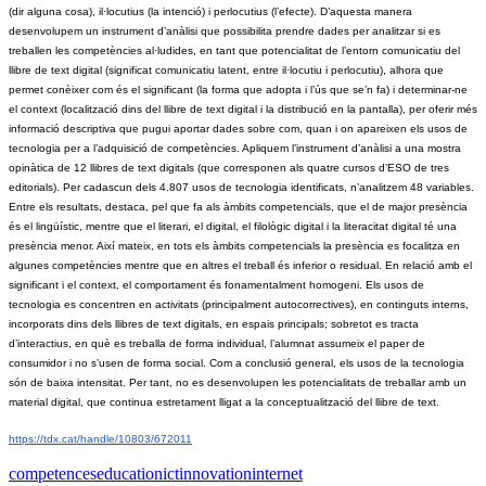
(dir alguna cosa), il·locutius (la intenció) i perlocutius (l’efecte). D’aquesta manera 
desenvolupem un instrument d’anàlisi que possibilita prendre dades per analitzar si es 
treballen les competències al·ludides, en tant que potencialitat de l’entorn comunicatiu del 
llibre de text digital (significat comunicatiu latent, entre il·locutiu i perlocutiu), alhora que 
permet conèixer com és el significant (la forma que adopta i l’ús que se’n fa) i determinar-ne 
el context (localització dins del llibre de text digital i la distribució en la pantalla), per oferir més 
informació descriptiva que pugui aportar dades sobre com, quan i on apareixen els usos de 
tecnologia per a l’adquisició de competències. Apliquem l’instrument d’anàlisi a una mostra 
opinàtica de 12 llibres de text digitals (que corresponen als quatre cursos d’ESO de tres 
editorials). Per cadascun dels 4.807 usos de tecnologia identificats, n’analitzem 48 variables. 
Entre els resultats, destaca, pel que fa als àmbits competencials, que el de major presència 
és el lingüístic, mentre que el literari, el digital, el filològic digital i la literacitat digital té una 
presència menor. Així mateix, en tots els àmbits competencials la presència es focalitza en 
algunes competències mentre que en altres el treball és inferior o residual. En relació amb el 
significant i el context, el comportament és fonamentalment homogeni. Els usos de 
tecnologia es concentren en activitats (principalment autocorrectives), en continguts interns, 
incorporats dins dels llibres de text digitals, en espais principals; sobretot es tracta 
d’interactius, en què es treballa de forma individual, l’alumnat assumeix el paper de 
consumidor i no s’usen de forma social. Com a conclusió general, els usos de la tecnologia 
són de baixa intensitat. Per tant, no es desenvolupen les potencialitats de treballar amb un 
material digital, que continua estretament lligat a la conceptualització del llibre de text.
https://tdx.cat/handle/10803/672011
competences
education
ict
innovation
internet