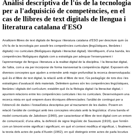
Anàlisi descriptiva de l'ús de la tecnologia
per a l'adquisició de competències, en el
cas de llibres de text digitals de llengua i
literatura catalana d'ESO
Analitzem llibres de text digitals de llengua i literatura catalana d’ESO per descriure quin ús 
s’hi fa de la tecnologia per assolir les competències curriculars (lingüístiques, literàries i 
digitals) i no curriculars (filològiques digitals i literacitat digital). Identifiquem, d’una banda, les 
competències filològiques digitals com a estratègia per adequar l’ensenyament i 
l’aprenentatge de llengua i literatura a la realitat digital de la disciplina. I la literacitat digital, 
de l’altra, com a via per incorporar de forma transversal la competència digital. Exposem els 
diversos conceptes que ajuden a entendre amb major profunditat la recerca desenvolupada: 
què és el llibre de text digital, la relació amb el llibre de text, l’ús pedagògic de tots dos i les 
estratègies d’avaluació dels materials. Delimitem quines són les competències lingüístiques, 
literàries i digitals del currículum; establim què és la filologia digital i la literacitat digital, i 
apuntem relacions entre les competències curriculars i les no curriculars. Desenvolupem una 
recerca mixta en què emprem dues tècniques diferenciades: l’anàlisi de contingut per a 
l’obtenció de dades i l’estadística descriptiva per al tractament de les dades. Posem en 
relació l’anàlisi de contingut amb tres conceptes vinculats amb la lingüística: d’una banda el 
model comunicatiu de Jakobson (1960), per caracteritzar el llibre de text digital com un entorn 
de comunicació; d’una altra, la definició de signe lingüístic de Saussure (1916), que l’entén 
com un binomi entre significat i significant, en què el context modifica el significat, i, finalment, 
la teoria dels actes de parla d’Austin (1962), en què distingeix entre actes de parla locutius 