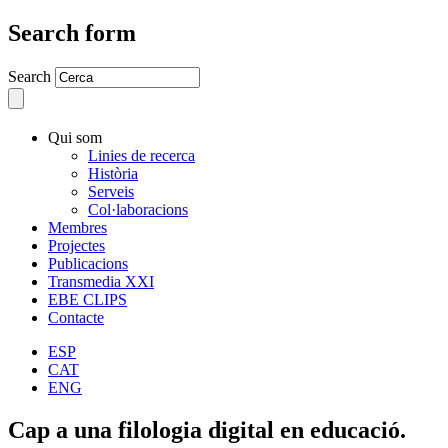
Search form
Search
Qui som
Linies de recerca
Història
Serveis
Col·laboracions
Membres
Projectes
Publicacions
Transmedia XXI
EBE CLIPS
Contacte
ESP
CAT
ENG
Cap a una filologia digital en educació.