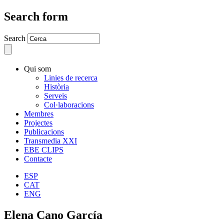
Search form
Search
Qui som
Linies de recerca
Història
Serveis
Col·laboracions
Membres
Projectes
Publicacions
Transmedia XXI
EBE CLIPS
Contacte
ESP
CAT
ENG
Elena Cano García