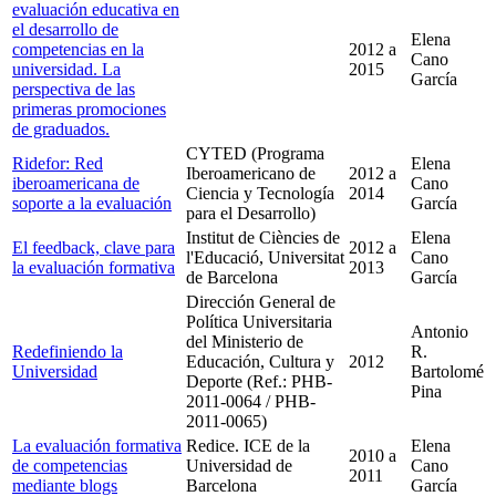
evaluación educativa en
el desarrollo de
Elena
competencias en la
2012
a
Cano
universidad. La
2015
García
perspectiva de las
primeras promociones
de graduados.
CYTED (Programa
Ridefor: Red
Elena
Iberoamericano de
2012
a
iberoamericana de
Cano
Ciencia y Tecnología
2014
soporte a la evaluación
García
para el Desarrollo)
Institut de Ciències de
Elena
El feedback, clave para
2012
a
l'Educació, Universitat
Cano
la evaluación formativa
2013
de Barcelona
García
Dirección General de
Política Universitaria
Antonio
del Ministerio de
Redefiniendo la
R.
Educación, Cultura y
2012
Universidad
Bartolomé
Deporte (Ref.: PHB-
Pina
2011-0064 / PHB-
2011-0065)
La evaluación formativa
Redice. ICE de la
Elena
2010
a
de competencias
Universidad de
Cano
2011
mediante blogs
Barcelona
García