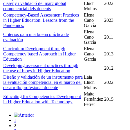
disseny i validació del marc global
Lluch
2022
competencial dels docents
Molins
Competency-Based Assessment Practices
Elena
in Higher Education: Lessons from the
Cano
2023
Pandemics.
García
Elena
Criterios para una buena práctica de
Cano
2011
evaluación
García
Curriculum Development through
Elena
Competency based Approach in Higher
Cano
2013
Education
García
Developing assessment practices through
2012
the use of blogs in Higher Education
Diseño y validación de un instrumento para
Laia
la evaluación competencial en el marco del
Lluch
2022
desarrollo profesional docente
Molins
Maite
Educating for Competencies Development
Fernández
2015
in Higher Education with Technology
Ferrer
1
2