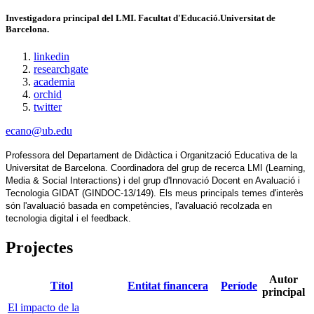
Investigadora principal del LMI.
Facultat d'Educació.Universitat de
Barcelona.
linkedin
researchgate
academia
orchid
twitter
ecano@ub.edu
Professora del Departament de Didàctica i Organització Educativa de la 
Universitat de Barcelona. Coordinadora del grup de recerca LMI (Learning, 
Media & Social Interactions) i del grup d'Innovació Docent en Avaluació i 
Tecnologia GIDAT (GINDOC-13/149). Els meus principals temes d'interès 
són l'avaluació basada en competències, l'avaluació recolzada en 
tecnologia digital i el feedback.
Projectes
Autor
Títol
Entitat financera
Període
principal
El impacto de la