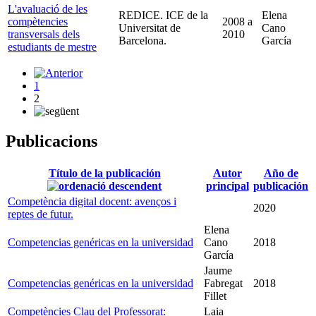
L'avaluació de les
REDICE. ICE de la
Elena
compètencies
2008
a
Universitat de
Cano
transversals dels
2010
Barcelona.
García
estudiants de mestre
1
2
Publicacions
Título de la publicación
Autor
Año de
principal
publicación
Competència digital docent: avenços i
2020
reptes de futur.
Elena
Competencias genéricas en la universidad
Cano
2018
García
Jaume
Competencias genéricas en la universidad
Fabregat
2018
Fillet
Competències Clau del Professorat:
Laia