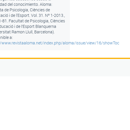
dad del conocimiento. Aloma:
ta de Psicologia, Ciències de
ació i de l'Esport. Vol. 31. Nº 1-2013.,
1-81. Facultat de Psicologia, Ciències
Educació i de l’Esport Blanquerna
ersitat Ramon Llull, Barcelona).
nible a:
://www.revistaaloma.net/index.php/aloma/issue/view/16/showToc