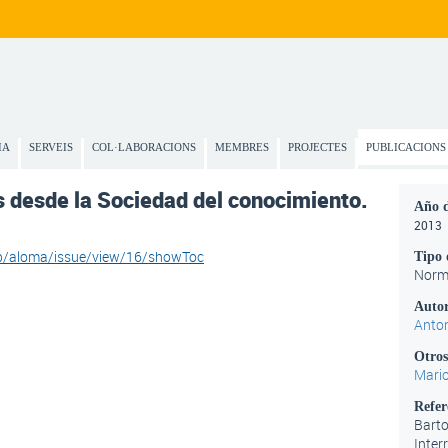
IA
SERVEIS
COL·LABORACIONS
MEMBRES
PROJECTES
PUBLICACIONS
s desde la Sociedad del conocimiento.
Año d
2013
hp/aloma/issue/view/16/showToc
Tipo 
Norm
Autor
Anton
Otros
Mari
Refer
Barto
Inter