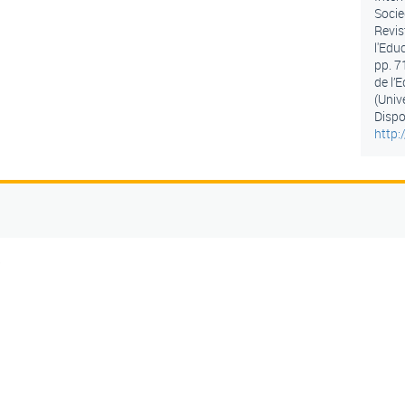
Socie
Revis
l'Educ
pp. 7
de l’
(Univ
Dispo
http
5