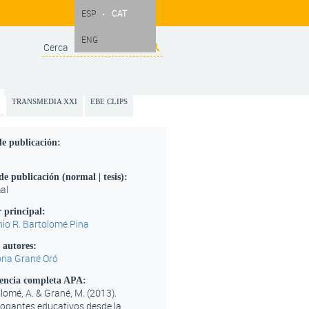
ESP
CAT
ENG
Search
Search form
TRANSMEDIA XXI
EBE CLIPS
e publicación:
de publicación (normal | tesis):
al
 principal:
io R. Bartolomé Pina
 autores:
ona Grané Oró
encia completa APA:
lomé, A. & Grané, M. (2013).
rogantes educativos desde la