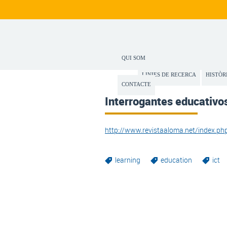
QUI SOM
LINIES DE RECERCA
HISTÒR
CONTACTE
Interrogantes educativo
http://www.revistaaloma.net/index.p
learning
education
ict