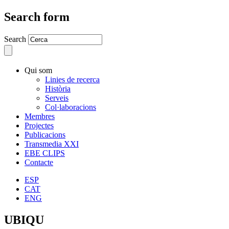
Search form
Search
Qui som
Linies de recerca
Història
Serveis
Col·laboracions
Membres
Projectes
Publicacions
Transmedia XXI
EBE CLIPS
Contacte
ESP
CAT
ENG
UBIQU