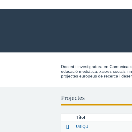
Docent i investigadora en Comunicaci
principal de la revista especialitz
educació mediàtica, xarxes socials i i
projectes europeus de recerca i dese
Projectes
Títol
UBIQU