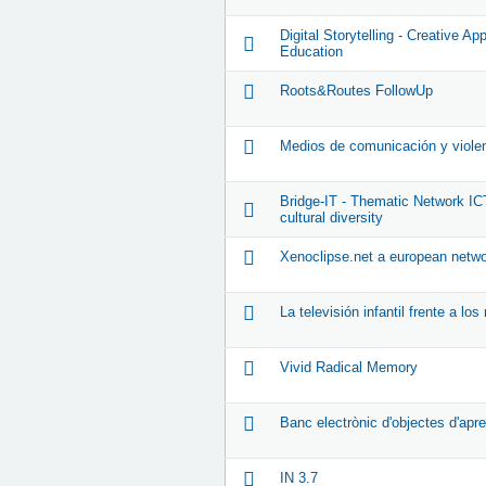
Digital Storytelling - Creative A
Education
Roots&Routes FollowUp
Medios de comunicación y viole
Bridge-IT - Thematic Network ICT
cultural diversity
Xenoclipse.net a european network
La televisión infantil frente a l
Vivid Radical Memory
Banc electrònic d'objectes d'ap
IN 3.7