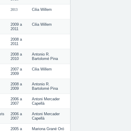
Cilia Willem
2013
2009
a
Cilia Willem
2011
2008
a
2011
2008
a
Antonio R.
2010
Bartolomé Pina
2007
a
Cilia Willem
2009
2008
a
Antonio R.
2009
Bartolomé Pina
2006
a
Antoni Mercader
2007
Capellà
ris
2006
a
Antoni Mercader
2007
Capellà
2005
a
Mariona Grané Oró