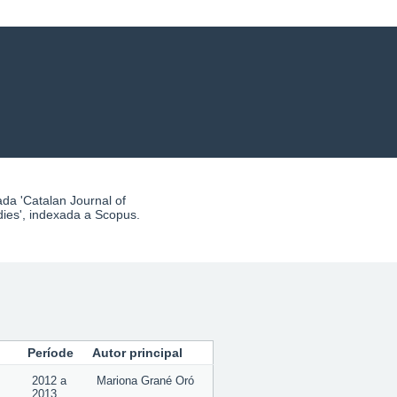
ies', indexada a Scopus.
Període
Autor principal
2012
a
Mariona Grané Oró
2013