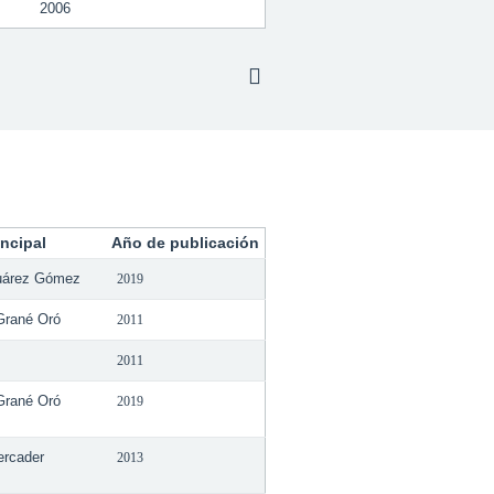
2006
incipal
Año de publicación
uárez Gómez
2019
Grané Oró
2011
2011
Grané Oró
2019
ercader
2013