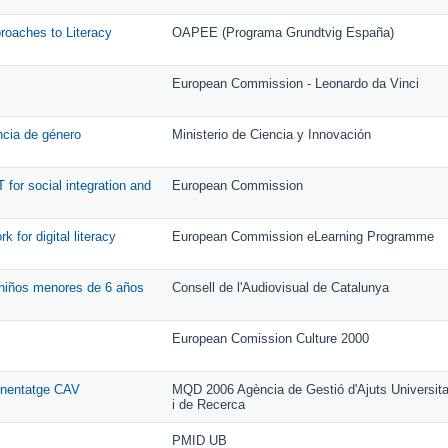
pproaches to Literacy
OAPEE (Programa Grundtvig España)
European Commission - Leonardo da Vinci
ncia de género
Ministerio de Ciencia y Innovación
 for social integration and
European Commission
 for digital literacy
European Commission eLearning Programme
os niños menores de 6 años
Consell de l'Audiovisual de Catalunya
European Comission Culture 2000
renentatge CAV
MQD 2006 Agència de Gestió d'Ajuts Universita
i de Recerca
PMID UB