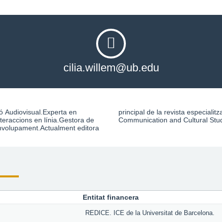
cilia.willem@ub.edu
ó Audiovisual.Experta en
ada 'Catalan Journal of
nteraccions en línia.Gestora de
Communication and Cultural Stud
nvolupament.Actualment editora
Entitat financera
REDICE. ICE de la Universitat de Barcelona.