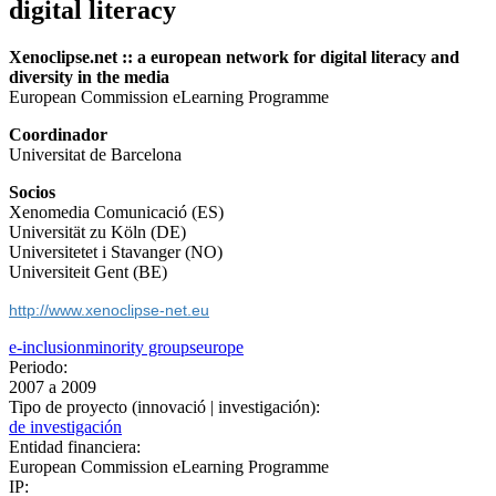
digital literacy
Xenoclipse.net :: a european network for digital literacy and
diversity in the media
European Commission eLearning Programme
Coordinador
Universitat de Barcelona
Socios
Xenomedia Comunicació (ES)
Universität zu Köln (DE)
Universitetet i Stavanger (NO)
Universiteit Gent (BE)
http://www.xenoclipse-net.eu
e-inclusion
minority groups
europe
Periodo:
2007
a
2009
Tipo de proyecto (innovació | investigación):
de investigación
Entidad financiera:
European Commission eLearning Programme
IP: