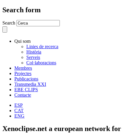
Search form
Search
Qui som
Linies de recerca
Història
Serveis
Col·laboracions
Membres
Projectes
Publicacions
Transmedia XXI
EBE CLIPS
Contacte
ESP
CAT
ENG
Xenoclipse.net a european network for