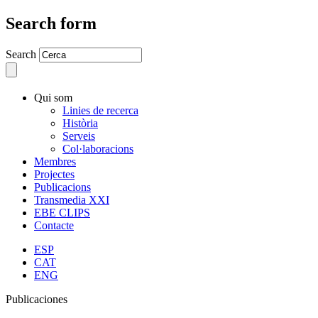
Search form
Search
Qui som
Linies de recerca
Història
Serveis
Col·laboracions
Membres
Projectes
Publicacions
Transmedia XXI
EBE CLIPS
Contacte
ESP
CAT
ENG
Publicaciones