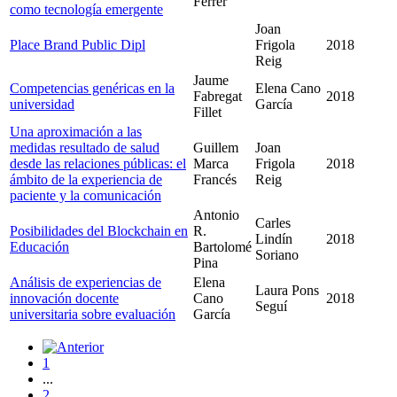
Ferrer
como tecnología emergente
Joan
Place Brand Public Dipl
Frigola
2018
Reig
Jaume
Competencias genéricas en la
Elena Cano
Fabregat
2018
universidad
García
Fillet
Una aproximación a las
medidas resultado de salud
Guillem
Joan
desde las relaciones públicas: el
Marca
Frigola
2018
ámbito de la experiencia de
Francés
Reig
paciente y la comunicación
Antonio
Carles
Posibilidades del Blockchain en
R.
Lindín
2018
Educación
Bartolomé
Soriano
Pina
Análisis de experiencias de
Elena
Laura Pons
innovación docente
Cano
2018
Seguí
universitaria sobre evaluación
García
1
...
2