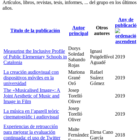
Artículos, libros, revistas, tesis, informes, ... del grupo en los últimos
años.
Any de
publicació
Autor
Otros
Título de la publicación
principal
autores
Dorys
Measuring the Inclusive Profile
Ignasi
Soledad
of Public Elementary Schools in
Puigdellívol
2019
Sabando
Catalonia
Aguadé
Rojas
La creación audiovisual con
Mariona
Rafael
dispositivos móviles en la
Grané
Suárez
2019
universidad
Oró
Gómez
The «Musicalised Image»: A
Josep
Joint Aesthetic of Music and
Torelló
2019
Image in Film
Oliver
Josep
La música en l’aparell teòric
Torelló
2019
cinematogràfic i audiovisual
Oliver
Experiencias de retroacción
Maite
para mejorar la evaluación
Elena Cano
Fernández
2018
continuada: el uso de Twitter
García