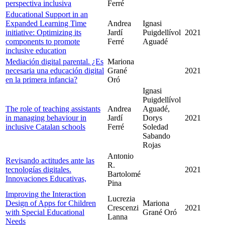
perspectiva inclusiva
Ferré
Educational Support in an
Expanded Learning Time
Andrea
Ignasi
initiative: Optimizing its
Jardí
Puigdellívol
2021
components to promote
Ferré
Aguadé
inclusive education
Mediación digital parental. ¿Es
Mariona
necesaria una educación digital
Grané
2021
en la primera infancia?
Oró
Ignasi
Puigdellívol
The role of teaching assistants
Andrea
Aguadé,
in managing behaviour in
Jardí
Dorys
2021
inclusive Catalan schools
Ferré
Soledad
Sabando
Rojas
Antonio
Revisando actitudes ante las
R.
tecnologías digitales.
2021
Bartolomé
Innovaciones Educativas,
Pina
Improving the Interaction
Lucrezia
Design of Apps for Children
Mariona
Crescenzi
2021
with Special Educational
Grané Oró
Lanna
Needs