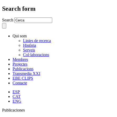
Search form
Search
Qui som
Linies de recerca
Història
Serveis
Col·laboracions
Membres
Projectes
Publicacions
Transmedia XXI
EBE CLIPS
Contacte
ESP
CAT
ENG
Publicaciones