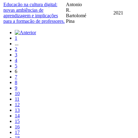
Educação na cultura digital:
Antonio
novas ambiências de
R.
2021
aprendizagem e implicações
Bartolomé
para a formação de professores.
Pina
1
...
2
3
4
5
6
7
8
9
10
11
12
13
14
15
16
17
18