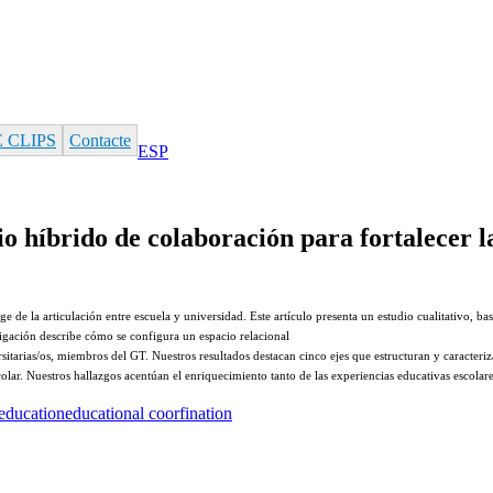
 CLIPS
Contacte
ESP
o híbrido de colaboración para fortalecer la
ge de la articulación
entre escuela y universidad. Este artículo presenta un estudio cualitativo, b
tigación
describe
cómo
se
configura
un
espacio
relacional
sitarias/os,
miembros del GT. Nuestros resultados destacan cinco ejes que estructuran y caracteriz
olar. Nuestros hallazgos acentúan el enriquecimiento tanto de las
experiencias educativas escolar
education
educational coorfination