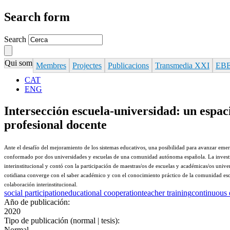
Search form
Search
Qui som
Membres
Projectes
Publicacions
Transmedia XXI
EBE
CAT
ENG
Intersección escuela-universidad: un espaci
profesional docente
Ante el desafío del mejoramiento de los sistemas educativos, una posibilidad para avanzar emer
conformado por dos universidades y escuelas de una
comunidad
autónoma
española.
La
inves
interinstitucional y contó con la participación de maestras/os de escuelas y académicas/os univer
cotidiana converge con el saber académico y con
el conocimiento práctico de la comunidad esc
colaboración interinstitucional.
social participation
educational cooperation
teacher training
continuous 
Año de publicación:
2020
Tipo de publicación (normal | tesis):
Normal